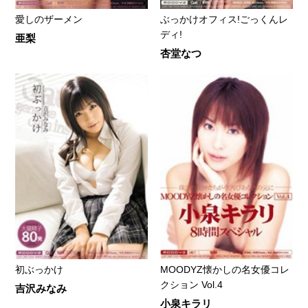
愛しのザーメン
ぶっかけオフィス!ごっくんレ
ディ!
亜梨
杏堂なつ
初ぶっかけ
MOODYZ懐かしの名女優コレ
クション Vol.4
吉沢みなみ
小泉キラリ