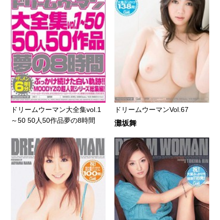
ドリームウーマン大全集vol.1
ドリームウーマンVol.67
～50 50人50作品夢の8時間
灘坂舞