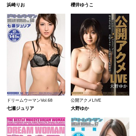
浜崎りお
櫻井ゆうこ
ドリームウーマンVol.68
公開アクメLIVE
七瀬ジュリア
大野ゆか