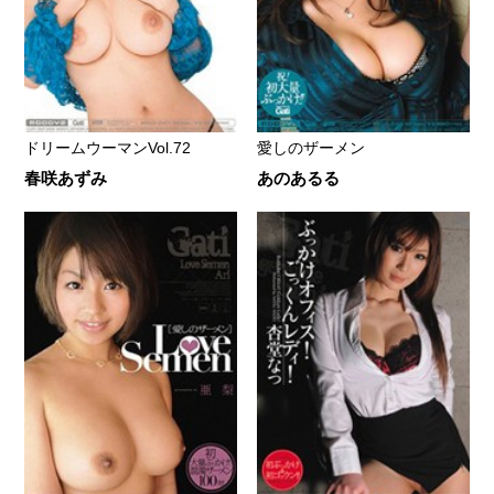
ドリームウーマンVol.72
愛しのザーメン
春咲あずみ
あのあるる