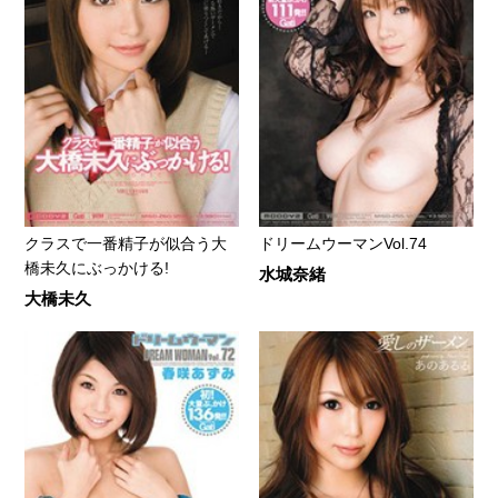
クラスで一番精子が似合う大
ドリームウーマンVol.74
橋未久にぶっかける!
水城奈緒
大橋未久