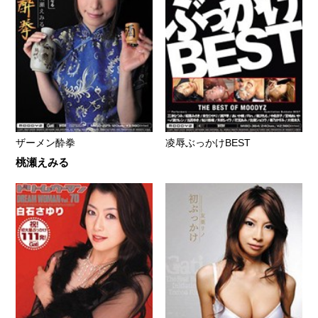
ザーメン酔拳
凌辱ぶっかけBEST
桃瀬えみる