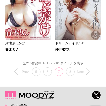
真性ぶっかけ
ドリームアイドル19
青木りん
桜井梨花
全215作品中 181 〜 210 タイトルを表示
Prev
5
6
7
8
Next
求人情報