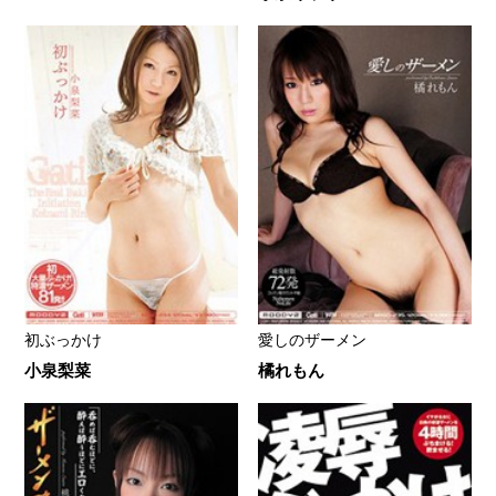
初ぶっかけ
愛しのザーメン
小泉梨菜
橘れもん