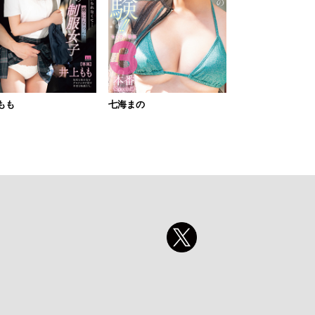
もも
七海まの