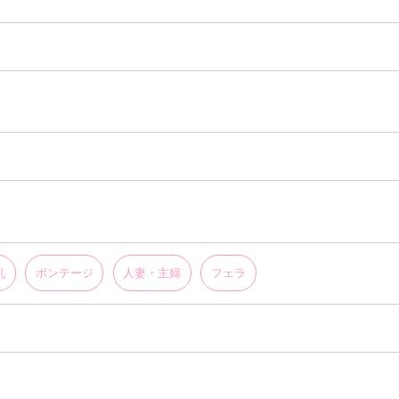
乳
ボンテージ
人妻・主婦
フェラ