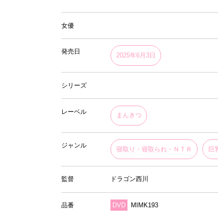
女優
発売日
2025年6月3日
シリーズ
レーベル
まんきつ
ジャンル
寝取り・寝取られ・ＮＴＲ
巨
監督
ドラゴン西川
品番
DVD
MIMK193