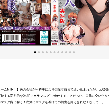
ームNTR！】夫の会社が不祥事により倒産寸前まで追い込まれたが、元取
貌する変態的な装具"フェラマスク"で奉仕することだった。口元に空いた穴
がマスク内に響く！次第にマスクを着けての興奮を抑えきれなくなって…。