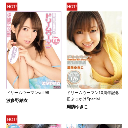
HOT!
HOT!
ドリームウーマンvol.98
ドリームウーマン10周年記念
初ぶっかけSpecial
波多野結衣
周防ゆきこ
HOT!