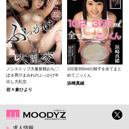
ノンストップ大量射精おち〇
102発350mlの精子を全てまと
ぽ＆男汁まみれのぶっかけ中
めてごっくん
出し大乱交
浜崎真緒
佐々倉ひより
求人情報