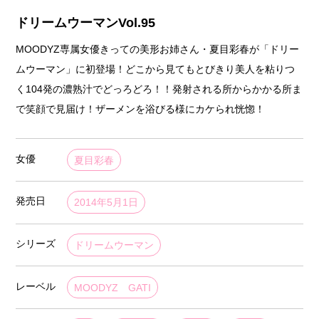
ドリームウーマンVol.95
MOODYZ専属女優きっての美形お姉さん・夏目彩春が「ドリー
ムウーマン」に初登場！どこから見てもとびきり美人を粘りつ
く104発の濃熟汁でどっろどろ！！発射される所からかかる所ま
で笑顔で見届け！ザーメンを浴びる様にカケられ恍惚！
女優
夏目彩春
発売日
2014年5月1日
シリーズ
ドリームウーマン
レーベル
MOODYZ GATI