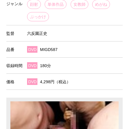
ジャンル
顔射
単体作品
女教師
めがね
ぶっかけ
監督
六反園正史
品番
DVD
MIGD587
収録時間
DVD
180分
価格
DVD
4,298円（税込）