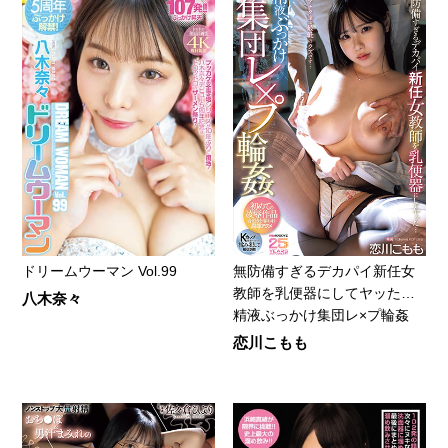
ドリームウーマン Vol.99
無防備すぎるデカパイ新任女
教師を乳便器にしてヤッた…
八木奈々
精液ぶっかけ集団レ×プ輪姦
恋川こもも